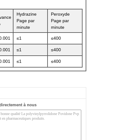
Hydrazine
Peroxyde
vance
Page par
Page par
%
minute
minute
0.001
≤1
≤400
0.001
≤1
≤400
0.001
≤1
≤400
directement à nous