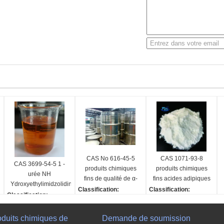
CAS No 616-45-5
CAS 1071-93-8
CAS 3699-54-5 1 -
produits chimiques
produits chimiques
urée NH
fins de qualité de α-
fins acides adipiques
Ydroxyethylimidzolidine-
pyrrolidone
de Dihydrazide CAD
Classification:
Classification:
2-One de 2-
Classification:
Produits chimiques fins
Produits chimiques fins
Hydroxyethyl -2-
Produits chimiques fins
nom:
nom:
C
Imidazolidinone
nom:
oduits chimiques de
Demande de soumission
α-pyrrolidone
Dihydrazide acide adipi
P