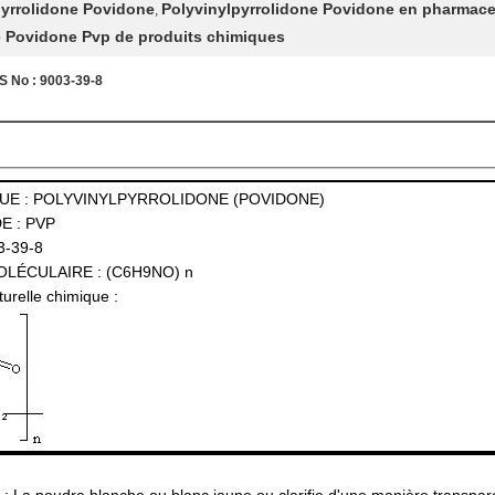
pyrrolidone Povidone
Polyvinylpyrrolidone Povidone en pharmac
,
e Povidone Pvp de produits chimiques
No : 9003-39-8
UE : POLYVINYLPYRROLIDONE (POVIDONE)
E : PVP
3-39-8
LÉCULAIRE : (C6H9NO) n
urelle chimique :