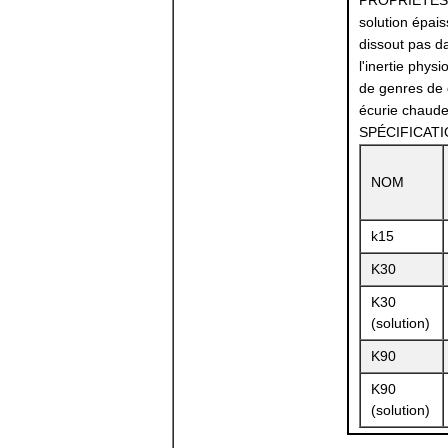
PROPRIÉTÉS : 
solution épais
dissout pas dan
l'inertie phy
de genres de 
écurie chaude,
SPÉCIFICAT
NOM
k15
K30
K30
(solution)
K90
K90
(solution)