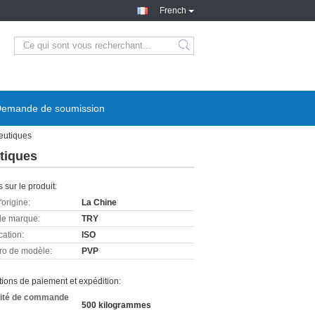
French
emande de soumission
eutiques
tiques
s sur le produit:
'origine:
La Chine
e marque:
TRY
cation:
ISO
o de modèle:
PVP
ions de paiement et expédition:
ité de commande
500 kilogrammes