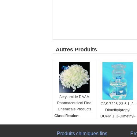
Autres Produits
Acrylamide DAAM
Pharmaceutical Fine
CAS 7226-23-5 1, 3-
Chemicals Products
Dimethylpropyl
de diacétone de CAS
Classification:
DUPM 1, 3-Dimethyl-
2873-97-4
Produits chimiques fins
3,4,5, 6-Tetrahydro-
Classification:
nom:
2-Pyrimidone
Produits chimiques fins
Produits chimiques fins
Pr
Acrylamide de diacéton
nom: