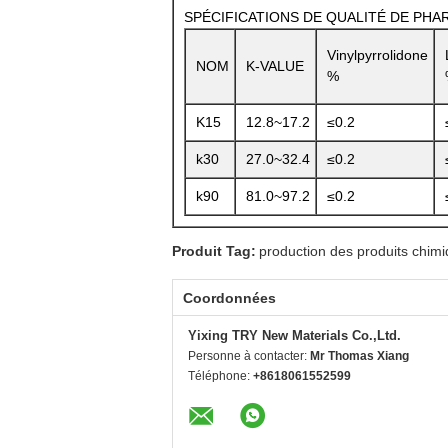
SPÉCIFICATIONS DE QUALITÉ DE PHAR.
Vinylpyrrolidone
NOM
K-VALUE
%
K15
12.8~17.2
≤0.2
k30
27.0~32.4
≤0.2
k90
81.0~97.2
≤0.2
Produit Tag:
production des produits chimi
Coordonnées
Yixing TRY New Materials Co.,Ltd.
Personne à contacter:
Mr Thomas Xiang
Téléphone:
+8618061552599