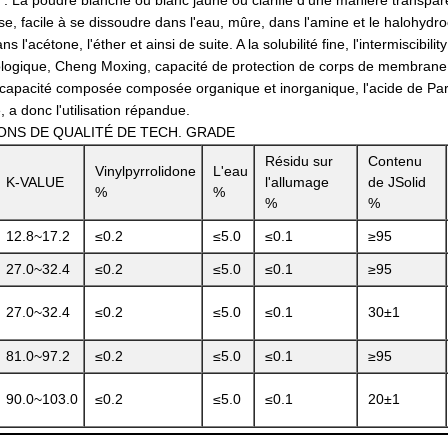
La poudre blanche ou blanc jaune ou clarifie d'une manière transpare
se, facile à se dissoudre dans l'eau, mûre, dans l'amine et le halohydr
s l'acétone, l'éther et ainsi de suite. A la solubilité fine, l'intermiscibilit
siologique, Cheng Moxing, capacité de protection de corps de membran
capacité composée composée organique et inorganique, l'acide de Para
 a donc l'utilisation répandue.
IONS DE QUALITÉ DE TECH. GRADE
Résidu sur
Contenu
Vinylpyrrolidone
L'eau
K-VALUE
l'allumage
de JSolid
%
%
%
%
12.8~17.2
≤0.2
≤5.0
≤0.1
≥95
27.0~32.4
≤0.2
≤5.0
≤0.1
≥95
27.0~32.4
≤0.2
≤5.0
≤0.1
30±1
81.0~97.2
≤0.2
≤5.0
≤0.1
≥95
90.0~103.0
≤0.2
≤5.0
≤0.1
20±1