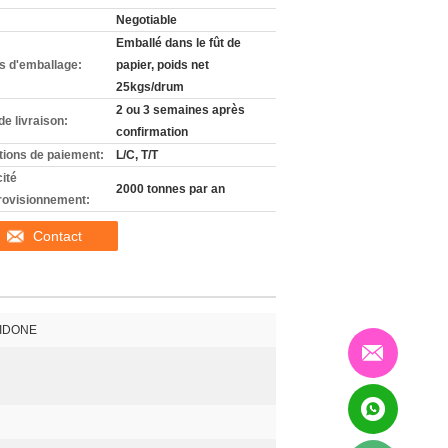
Negotiable
Emballé dans le fût de
ls d'emballage:
papier, poids net
25kgs/drum
2 ou 3 semaines après
de livraison:
confirmation
tions de paiement:
L/C, T/T
ité
2000 tonnes par an
rovisionnement:
Contact
IDONE