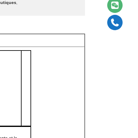
eutiques
,