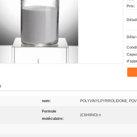
Prix:
Détai
Délai 
Condi
Capac
d'app
e
nom:
POLYVINYLPYRROLIDONE, POV
Formule
(C6H9NO) n
moléculaire: