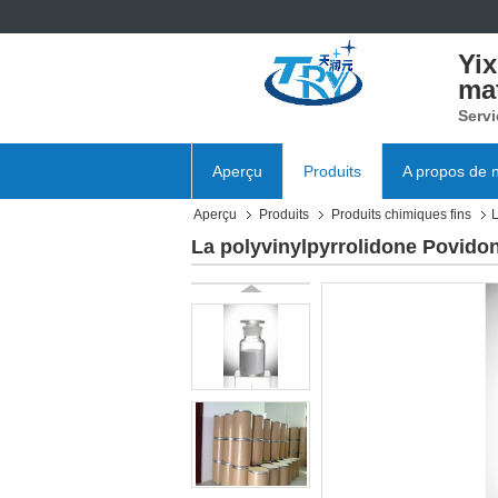
Yi
mat
Servi
Aperçu
Produits
A propos de 
Aperçu
Produits
Produits chimiques fins
L
La polyvinylpyrrolidone Povido