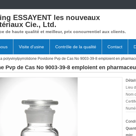
xing ESSAYENT les nouveaux
ériaux Cie., Ltd.
ce de haute qualité et meilleur, prix concurrentiel aux clients.
nous
Visite d'usine
Contrôle de la qualité
Contact
D
a polyvinylpyrrolidone Povidone Pvp de Cas No 9003-39-8 emploient en pharmac
ne Pvp de Cas No 9003-39-8 emploient en pharmaceu
Détail
Lieu d
Nom d
Certifi
Numér
Condit
Quant
min: