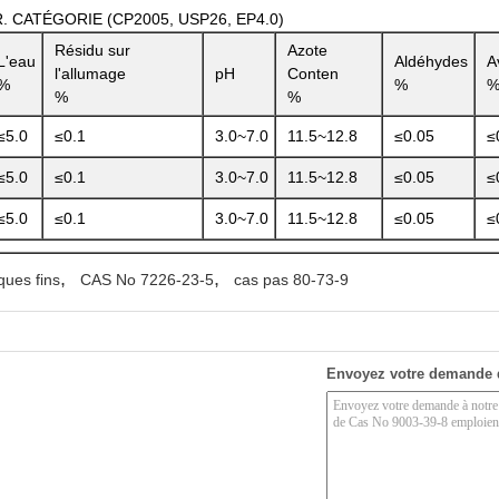
 CATÉGORIE (CP2005, USP26, EP4.0)
Résidu sur
Azote
L'eau
Aldéhydes
A
l'allumage
pH
Conten
%
%
%
%
≤5.0
≤0.1
3.0~7.0
11.5~12.8
≤0.05
≤
≤5.0
≤0.1
3.0~7.0
11.5~12.8
≤0.05
≤
≤5.0
≤0.1
3.0~7.0
11.5~12.8
≤0.05
≤
,
,
ques fins
CAS No 7226-23-5
cas pas 80-73-9
Envoyez votre demande 