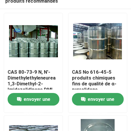
produits recommandés
CAS 80-73-9 N, N'-
CAS No 616-45-5
Dimethylethyleneurea
produits chimiques
1,3-Dimethyl-2-
fins de qualité de α-
Imidazolidinone DMI
pyrrolidone
Accueil
envoyer une
envoyer une
A propos de nous
demande
demande
Contacts