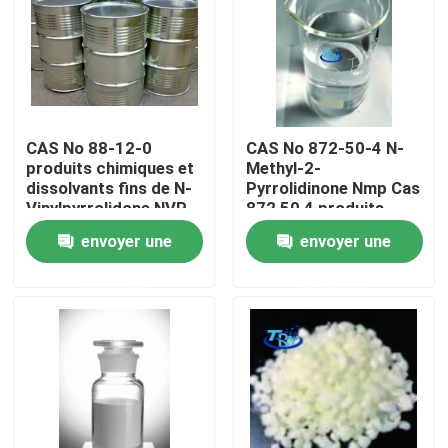
Produits
Produits pharmaceutiques intermédiaires
CAS No 88-12-0
CAS No 872-50-4 N-
produits chimiques et
Methyl-2-
Sel d'ammonium quaternaire
dissolvants fins de N-
Pyrrolidinone Nmp Cas
Vinylpyrrolidone NVP
872 50 4 produits
chimiques fins
envoyer une
envoyer une
Produits chimiques fins
demande
demande
Produits chimiques de production de pétrole et de ga
Agent tensio-actif cationique
Agent tensio-actif non ionique