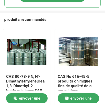
produits recommandés
Accueil
CAS 80-73-9 N, N'-
CAS No 616-45-5
Dimethylethyleneurea
produits chimiques
1,3-Dimethyl-2-
fins de qualité de α-
A propos de nous
Imidazolidinone DMI
pyrrolidone
envoyer une
envoyer une
Contacts