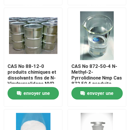
demande
demande
Produits
Produits pharmaceutiques intermédiaires
Sel d'ammonium quaternaire
CAS No 88-12-0
CAS No 872-50-4 N-
Produits chimiques fins
produits chimiques et
Methyl-2-
dissolvants fins de N-
Pyrrolidinone Nmp Cas
Vinylpyrrolidone NVP
872 50 4 produits
chimiques fins
Produits chimiques de production de pétrole et de ga
envoyer une
envoyer une
demande
demande
Agent tensio-actif cationique
Agent tensio-actif non ionique