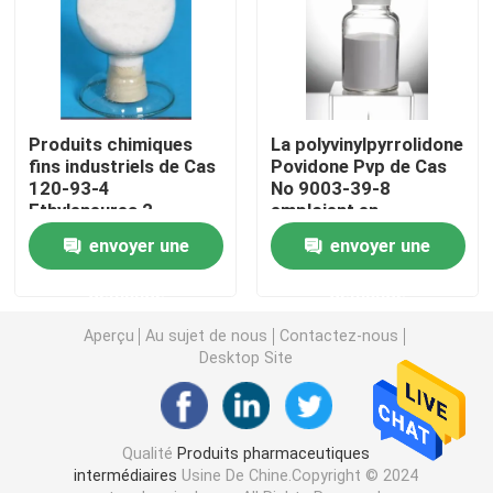
Agent tensio-actif ampholytique
Agent tensio-actif anionique
Produits chimiques
La polyvinylpyrrolidone
fins industriels de Cas
Povidone Pvp de Cas
120-93-4
No 9003-39-8
Plastifiant
Ethyleneurea 2-
emploient en
Imidazolidinone
pharmaceutiques
envoyer une
envoyer une
Alcoxy phosphate organique
demande
demande
Agent anti-mousse
Aperçu
Au sujet de nous
Contactez-nous
Desktop Site
Moussant chimique
Qualité
Produits pharmaceutiques
Demulsifier chimique
intermédiaires
Usine De Chine.Copyright © 2024