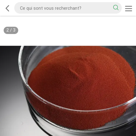
2
/
3