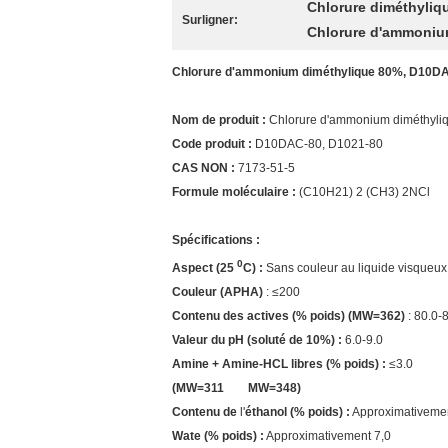
Chlorure diméthyliq
Surligner:
Chlorure d'ammoniu
Chlorure d'ammonium diméthylique 80%, D10DAC
Nom de produit :
Chlorure d'ammonium diméthyli
Code produit :
D10DAC-80, D1021-80
CAS NON :
7173-51-5
Formule moléculaire :
(C10H21) 2 (CH3) 2NCl
Spécifications :
0
Aspect (25
C) :
Sans couleur au liquide visqueux c
Couleur (APHA)
: ≤200
Contenu des actives (% poids) (MW=362)
: 80.0-
Valeur du pH (soluté de 10%) :
6.0-9.0
Amine + Amine-HCL libres (% poids) :
≤3.0
(MW=311 MW=348)
Contenu de
l'
éthanol (% poids)
:
Approximativemen
Wate
(% poids)
:
Approximativement 7,0