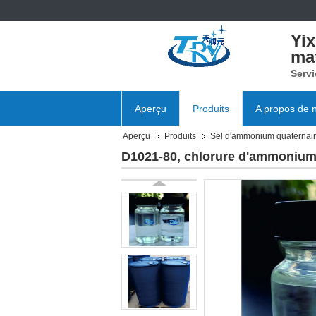
Yi
mat
Servi
Aperçu
Produits
A propos de 
Aperçu
Produits
Sel d'ammonium quaternai
D1021-80, chlorure d'ammonium