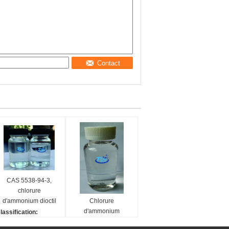
Contact
CAS 5538-94-3,
chlorure
d'ammonium dioctil
Chlorure
diméthyle 80%,
d'ammonium
lassification:
D8DAC-80, D0821-
diméthylique 50% D
el d'ammonium quater