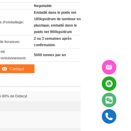
Negotiable
Emballé dans le poids net
185kgs/drum de tambour en
ls d'emballage:
plastique, emballé dans le
poids net 900kgs/drum
2 ou 3 semaines après
de livraison:
confirmation
ité
5000 tonnes par an
rovisionnement:
Contact
e 80% de Didecyl