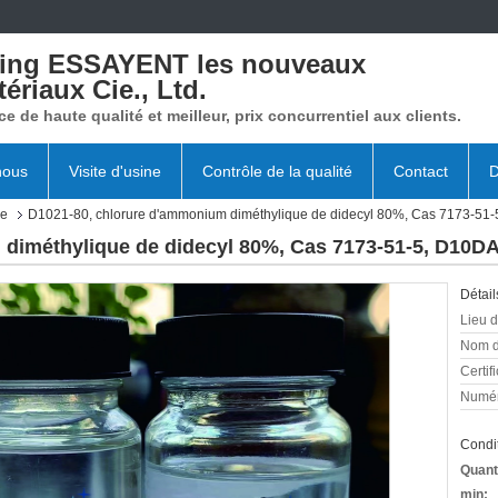
xing ESSAYENT les nouveaux
ériaux Cie., Ltd.
ce de haute qualité et meilleur, prix concurrentiel aux clients.
nous
Visite d'usine
Contrôle de la qualité
Contact
D
re
D1021-80, chlorure d'ammonium diméthylique de didecyl 80%, Cas 7173-51
 diméthylique de didecyl 80%, Cas 7173-51-5, D10D
Détail
Lieu d
Nom d
Certifi
Numér
Condit
Quant
min: