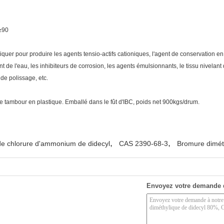
≥90
quer pour produire les agents tensio-actifs cationiques, l'agent de conservation en b
t de l'eau, les inhibiteurs de corrosion, les agents émulsionnants, le tissu nivelan
 de polissage, etc.
 tambour en plastique. Emballé dans le fût d'IBC, poids net 900kgs/drum.
,
,
de chlorure d'ammonium de didecyl
CAS 2390-68-3
Bromure dimét
Envoyez votre demande 