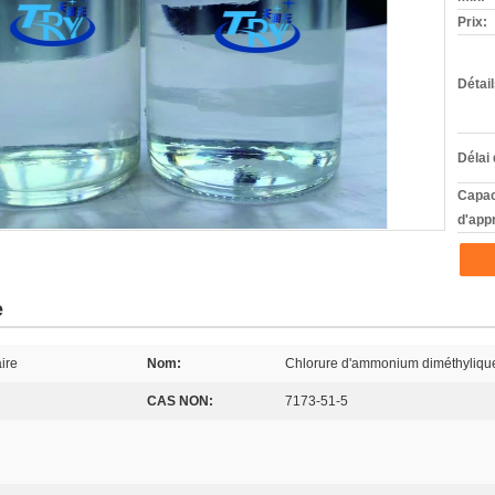
Prix:
Détai
Délai 
Capac
d'app
e
ire
Nom:
Chlorure d'ammonium diméthyliqu
CAS NON:
7173-51-5