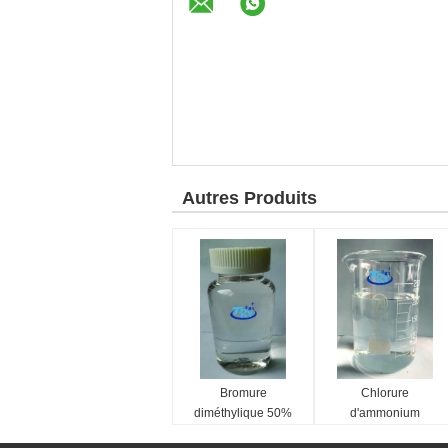
Autres Produits
Bromure
Chlorure
diméthylique 50%
d'ammonium
D10DAB-50
diméthylique