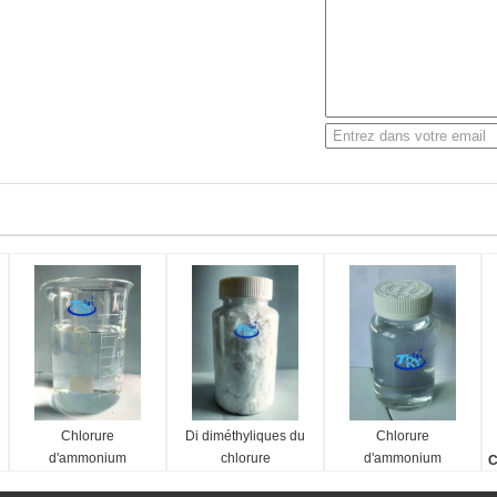
Chlorure
Di diméthyliques du
Chlorure
d'ammonium
chlorure
d'ammonium
C
diméthylique
d'ammonium 75% de
diméthylique
S