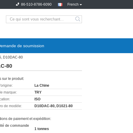
86-510-8786-6090
French
emande de soumission
-5, D10DAC-80
AC-80
s sur le produit:
'origine:
La Chine
e marque:
TRY
cation:
ISO
o de modèle:
D10DAC-80, D1021-80
ions de paiement et expédition:
ité de commande
1 tonnes