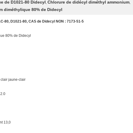
ue de D1021-80 Didecyl
Chlorure de didécyl diméthyl ammonium
,
,
m diméthylique 80% de Didecyl
-80, D1021-80, CAS de Didecyl NON : 7173-51-5
que 80% de Didecyl
lair jaune-clair
82.0
t 13,0