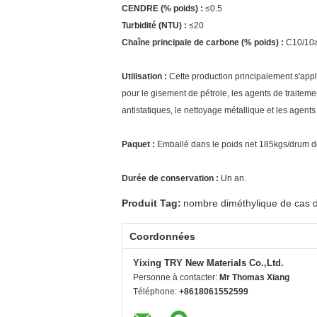
CENDRE (% poids) :
≤0.5
Turbidité (NTU) :
≤20
Chaîne principale de carbone (% poids) :
C10/10
Utilisation :
Cette production principalement s'appli
pour le gisement de pétrole, les agents de traitemen
antistatiques, le nettoyage métallique et les agents
Paquet :
Emballé dans le poids net 185kgs/drum de
Durée de conservation :
Un an.
Produit Tag:
nombre diméthylique de cas 
Coordonnées
Yixing TRY New Materials Co.,Ltd.
Personne à contacter:
Mr Thomas Xiang
Téléphone:
+8618061552599