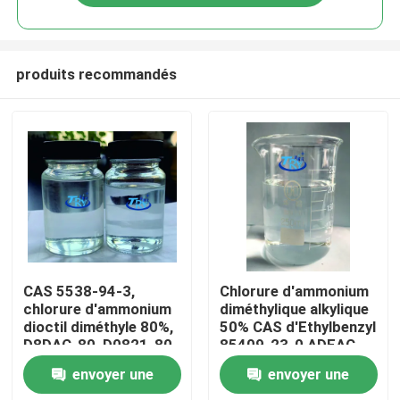
produits recommandés
Accueil
CAS 5538-94-3,
Chlorure d'ammonium
chlorure d'ammonium
diméthylique alkylique
dioctil diméthyle 80%,
50% CAS d'Ethylbenzyl
A propos de nous
D8DAC-80, D0821-80
85409-23-0 ADEAC-
50E, EBKC-50E
envoyer une
envoyer une
Contacts