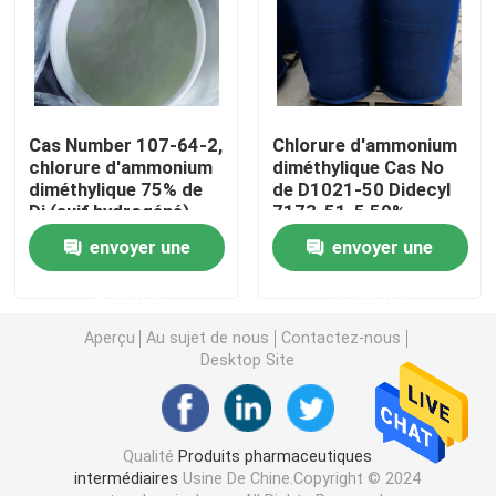
Agent tensio-actif ampholytique
Agent tensio-actif anionique
Cas Number 107-64-2,
Chlorure d'ammonium
chlorure d'ammonium
diméthylique Cas No
diméthylique 75% de
de D1021-50 Didecyl
Plastifiant
Di (suif hydrogéné)
7173-51-5 50%,
D10DAC-50
envoyer une
envoyer une
Alcoxy phosphate organique
demande
demande
Agent anti-mousse
Aperçu
Au sujet de nous
Contactez-nous
Desktop Site
Moussant chimique
Qualité
Produits pharmaceutiques
Demulsifier chimique
intermédiaires
Usine De Chine.Copyright © 2024