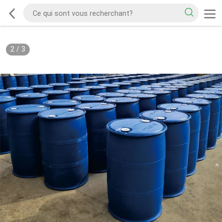
2
/
3