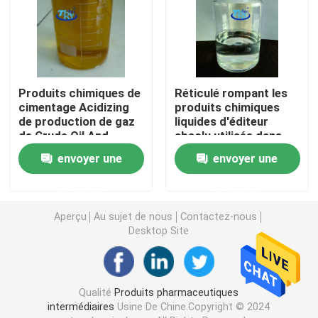
Agent tensio-actif ampholytique
Agent tensio-actif anionique
Produits chimiques de
Réticulé rompant les
cimentage Acidizing
produits chimiques
de production de gaz
liquides d'éditeur
Plastifiant
de Crude Oil And
absolu utilisés dans
d'agent de suspension
l'huile et l'industrie du
envoyer une
envoyer une
gaz
Alcoxy phosphate organique
demande
demande
Agent anti-mousse
Aperçu
Au sujet de nous
Contactez-nous
Desktop Site
Moussant chimique
Qualité
Produits pharmaceutiques
Demulsifier chimique
intermédiaires
Usine De Chine.Copyright © 2024