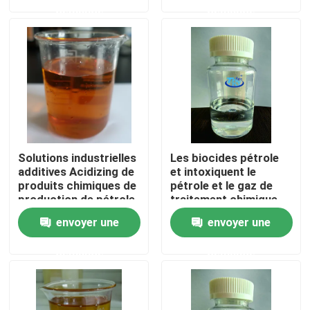
demande
demande
Produits
Produits pharmaceutiques intermédiaires
Sel d'ammonium quaternaire
Solutions industrielles
Les biocides pétrole
Produits chimiques fins
additives Acidizing de
et intoxiquent le
produits chimiques de
pétrole et le gaz de
production de pétrole
traitement chimique
et de gaz
pour rompre T-OG018
Produits chimiques de production de pétrole et de ga
envoyer une
envoyer une
liquide
demande
demande
Agent tensio-actif cationique
Agent tensio-actif non ionique