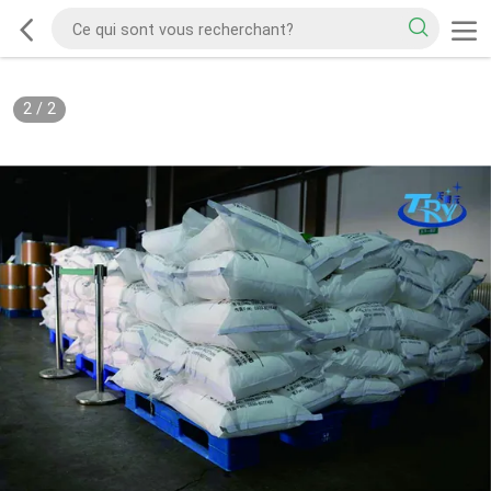
2
/
2