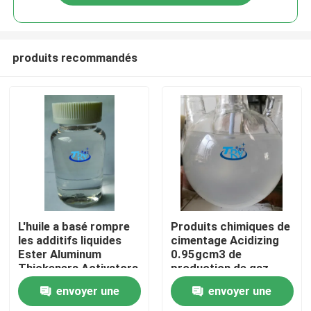
produits recommandés
Accueil
L'huile a basé rompre
Produits chimiques de
les additifs liquides
cimentage Acidizing
Ester Aluminum
0.95gcm3 de
A propos de nous
Thickeners Activators
production de gaz
Breakers
d'Oilfield Oil And
envoyer une
envoyer une
phosphorique
d'agent de suspension
Contacts