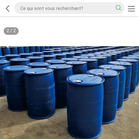
2
/
2