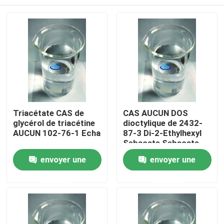
Triacétate CAS de
CAS AUCUN DOS
glycérol de triacétine
dioctylique de 2432-
AUCUN 102-76-1 Echa
87-3 Di-2-Ethylhexyl
Sebacate Sebacate
Accueil
envoyer une
envoyer une
demande
demande
A propos de nous
Contacts